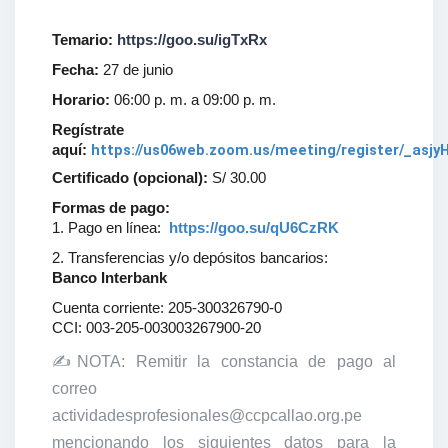
Temario:
https://goo.su/igTxRx
Fecha:
27 de junio
Horario:
06:00 p. m. a 09:00 p. m.
Regístrate
https://us06web.zoom.us/meeting/register/_asj
aquí:
Certificado (opcional):
S/ 30.00
Formas de pago:
1. Pago en línea:
https://goo.su/qU6CzRK
2. Transferencias y/o depósitos bancarios:
Banco Interbank
Cuenta corriente: 205-300326790-0
CCI: 003-205-003003267900-20
✍NOTA: Remitir la constancia de pago al
correo
actividadesprofesionales@ccpcallao.org.pe
mencionando los siguientes datos para la